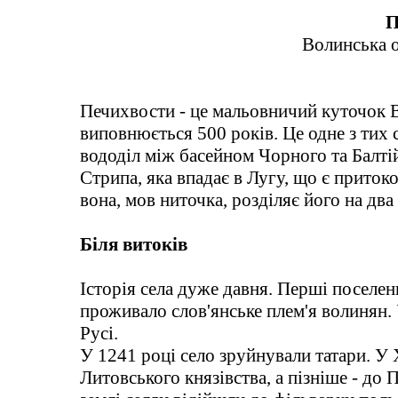
П
Волинська о
Печихвости - це мальовничий куточок В
виповнюється 500 років. Це одне з тих 
вододіл між басейном Чорного та Балті
Стрипа, яка впадає в Лугу, що є приток
вона, мов ниточка, розділяє його на два 
Біля витоків
Історія села дуже давня. Перші поселенн
проживало слов'янське плем'я волинян. 
Русі.
У 1241 році село зруйнували татари. У 
Литовського князівства, а пізніше - до 