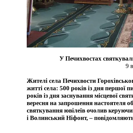
У Печихвостах святкували
9 
Жителі села Печихвости Горохівськог
житті села: 500 років із дня першої 
років із дня заснування місцевої свя
вересня на запрошення настоятеля 
святкування ювілеїв очолив керуюч
і Волинський Ніфонт, – повідомляють