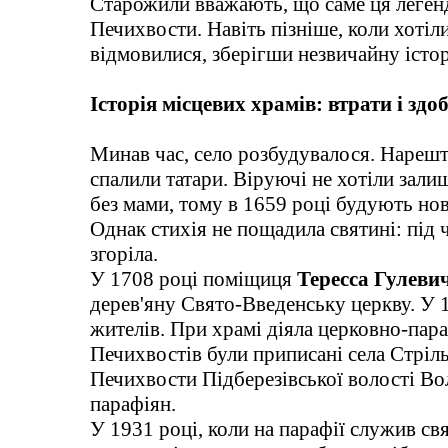
Старожили вважають, що саме ця легенд
Печихвости. Навіть пізніше, коли хоті
відмовилися, зберігши незвичайну істор
Історія місцевих храмів: втрати і здо
Минав час, село розбудувалося. Нарешті
спалили татари. Віруючі не хотіли залиш
без мами, тому в 1659 році будують нов
Однак стихія не пощадила святині: під ч
згоріла.
У 1708 році поміщиця
Тересса Гулеви
дерев'яну Свято-Введенську церкву. У 
жителів. При храмі діяла церковно-пара
Печихвостів були приписані села Стріл
Печихвости Підберезівської волості Во
парафіян.
У 1931 році, коли на парафії служив с