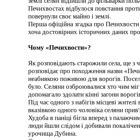
землі селян відійшли до фільварки польс
Печихвостах відбулося повстання проти 
повернули своє майно і землі.
Перша офіційна згадка про Печихвости 
хоча достовірних історичних даних про 
Чому «Печихвости»?
Як розповідають старожили села, ще з ча
розповідає про походження назви «Печих
неабиякою поживою для ворогів. Поселе
було. Селяни озброювалися хто чим міг:
допомагало здолати кінні загони ворогі
Під час одного з набігів місцеві жителі
вказівкою одного чоловіка селяни прив'я
Худоба в паніці бігла вперед з палаючи
люди йшли слідом і добивали покалічени
урочища Дубина.