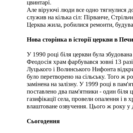
цвинтарі.
Але віруючі люди все одно тягнулися до
служив на кілька сіл: Пірванче, Стріль
Церква жила, робилися ремонти, будува
Нова сторінка в історії церкви в Печ
У 1990 році біля церкви була збудована
Феодосія храм фарбувався зовні 13 раз
Луцького і Волинського Нифонта відкри
було перетворено на сільську. Того ж р
замінена на залізну. У 1999 році в пам
поставлено два пам'ятники - один біля ц
газифікації села, провели опалення і в 
влаштоване озвучення. Цього ж року у 
Сьогодення