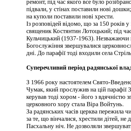
ремонт, під час якого все було розібран
підвали, у стінах поставили нові дошки;
на куполи поставили нові хрести.
Із розповідей відомо, що за 150 років у
священик Костянтин Лотоцький; під час
Кульчицький (1937-1963). Незважаючи н
Богослужіння звершувалися церковносло
дні. До парафії тоді входили села Стріл
Суперечливий період радянської вла
З 1966 року настоятелем Свято-Введен
Чумак, який прослужив на цій парафії 
керував тоді хором - його з вдячністю 
церковного хору стала Віра Войтунь.
За радянських часів церква пережила чим
за те, що вінчалися, хрестили дітей, не
Пасхальну ніч. Не дозволяли звершуват