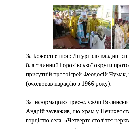
За Божественною Літургією владиці сп
благочинний Горохівської округи прото
присутній протоієрей Феодосій Чумак, к
(очолював парафію з 1966 року).
За інформацією прес-служби Волинської
Андрій зауважив, що храм у Печихвостах
гордістю села. «Четверте століття церк