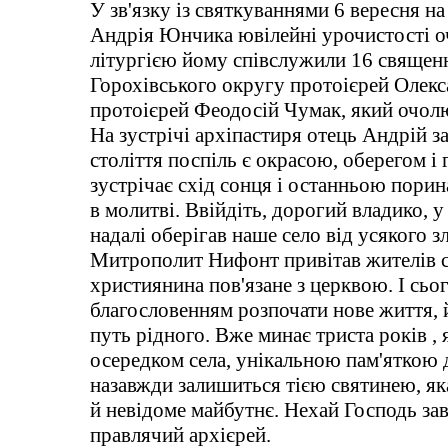
У зв'язку із святкуваннями 6 вересня 
Андрія Юнчика ювілейні урочистості о
літургією йому співслужили 16 священ
Горохівського округу протоієрей Олекс
протоієрей Феодосій Чумак, який очолю
На зустрічі архіпастиря отець Андрій 
століття поспіль є окрасою, оберегом і
зустрічає схід сонця і останньою порина
в молитві. Ввійдіть, дорогий владико, 
надалі оберігав наше село від усякого зл
Митрополит Нифонт привітав жителів с
християнина пов'язане з церквою. І сьо
благословенням розпочати нове життя, 
путь рідного. Вже минає триста років ,
осередком села, унікальною пам'яткою д
назавжди залишиться тією святинею, як
й невідоме майбутнє. Нехай Господь завж
правлячий архієрей.