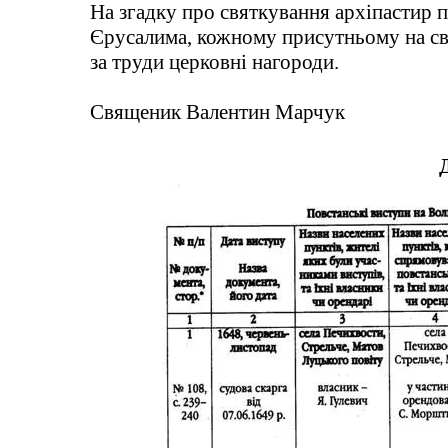
На згадку про святкування архіпастир п
Єрусалима, кожному присутньому на свят
за труди церковні нагороди.
Священик Валентин Марчук