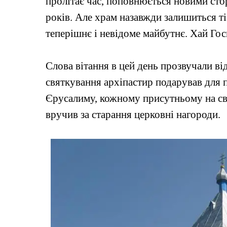
пролітає час, поповнюється новими сто
років. Але храм назавжди залишиться ті
теперішнє і невідоме майбутнє. Хай Гос
Слова вітання в цей день прозвучали ві
святкування архіпастир подарував для п
Єрусалиму, кожному присутньому на свят
вручив за старання церковні нагороди.