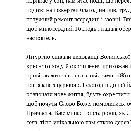
поринає у сон, пам’ятає події, що переж
подією на пожертви благодійників, тру
потужний ремонт всередині і ззовні. Вв
щоб милосердний Господь і надалі обері
настоятель.
Літургію співали вихованці Волинської 
хресного ходу й окроплення прихожан 
привітав жителів села з ювілеями. «Жи
пов’язане з церквою. І сьогодні до неї
розпочати нове життя, йдуть охрестити 
щоб почути Слово Боже, помолитись, очи
Причастя.
Вже минає триста років, як 
села, тією унікальною пам’яткою дерев’