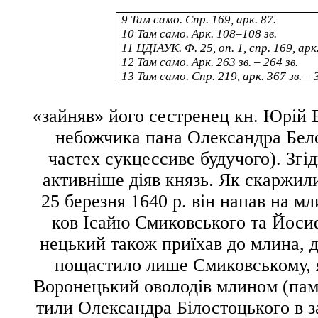
9
Там само. Спр. 169, арк. 87.
10
Там само. Арк. 108–108 зв.
11
ЦДІАУК. Ф. 25, оп. 1, спр. 169, арк
12
Там само. Арк. 263 зв. – 264 зв.
13
Там само. Спр. 219, арк. 367 зв. – 
«зайняв» його
сестренец
кн. Юрій 
небожчика пана Олександра Бело
частех сукцессиве будучого
). Зг
активніше діяв князь. Як скаржил
25 березня 1640 р. він напав на м
ков
Ісайю Смиковського та Йоси
нецький також приїхав до млина, д
пощастило лише Смиковському, 
Воронецький оволодів млином (пам’
тили Олександра Білостоцького в з