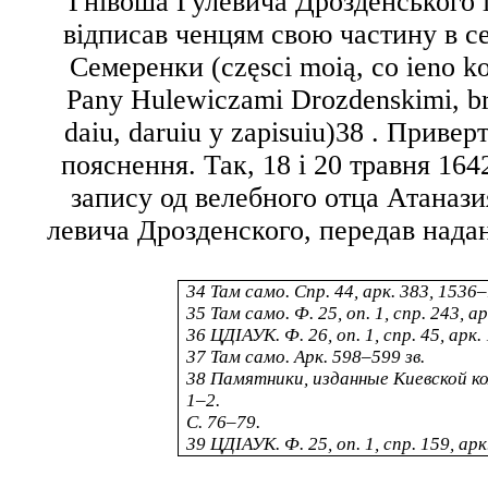
Гнівоша Гулевича Дрозденського і
відписав ченцям свою частину в се
Семеренки (
częsci moią, co ieno 
Pany Hulewiczami Drozdenskimi, br
daiu, daruiu y zapisuiu
)
38
. Приверт
пояснення. Так, 18 і 20 травня 164
запису од велебного отца Атанази
левича Дрозденского
, передав нада
34
Там само. Спр. 44, арк. 383, 1536–
35
Там само. Ф. 25, оп. 1, спр. 243, ар
36
ЦДІАУК. Ф. 26, оп. 1, спр. 45, арк.
37
Там само. Арк. 598–599 зв.
38
Памятники, изданные Киевской ком
1–2.
С. 76–79.
39
ЦДІАУК. Ф. 25, оп. 1, спр. 159, арк