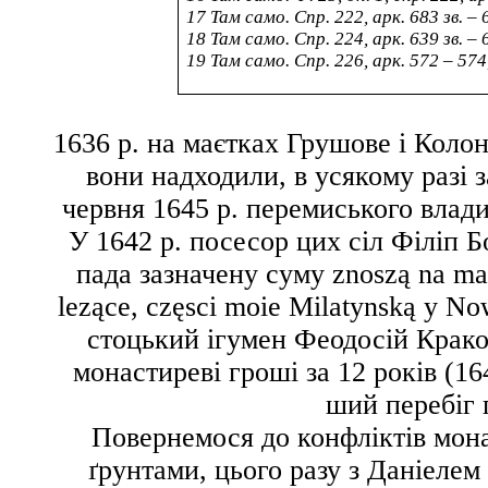
17
Там само. Спр. 222, арк. 683 зв. – 68
18
Там само. Спр. 224, арк. 639 зв. – 
19
Там само. Спр. 226, арк. 572 – 574,
1636 р. на маєтках Грушове і Колон
вони надходили, в усякому разі 
червня 1645 р. перемиського влад
У 1642 р. посесор цих сіл Філіп 
пада зазначену суму
znoszą na ma
lezące, częsci moie Milatynską y N
стоцький ігумен Феодосій Крако
монастиреві гроші за 12 років (1
ший перебіг 
Повернемося до конфліктів мона
ґрунтами, цього разу з Даніелем