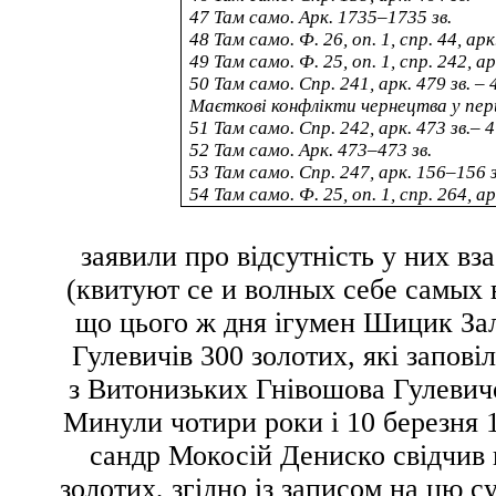
47
Там само. Арк. 1735–1735 зв.
48
Там само. Ф. 26, оп. 1, спр. 44, арк
49
Там само. Ф. 25, оп. 1, спр. 242, 
50
Там само. Спр. 241, арк. 479 зв. – 
Маєткові конфлікти чернецтва у перш
51
Там само. Спр. 242, арк. 473 зв.– 4
52
Там само. Арк. 473–473 зв.
53
Там само. Спр. 247, арк. 156–156 з
54
Там само. Ф. 25, оп. 1, спр. 264, а
заявили про відсутність у них вз
(
квитуют се и волных себе самых 
що цього ж дня ігумен Шицик Зал
Гулевичів 300 золотих, які запов
з Витонизьких Гнівошова Гулевич
Минули чотири роки і 10 березня 
сандр Мокосій Дениско свідчив 
золотих, згідно із записом на цю 