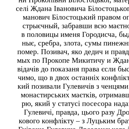
селі Ждана Івановича Білостоцько
манович Білостоцький
правом о
стрыєчный, забравши всю маєтно
в половицы именя Городисча, быд
ныє, сребра, злота, сумы пинежн
помер. Позивач,
яко дедич и прав
мых по Прокопе Микитичу и Ждан
відачів
до показаня права єсли бы
чимо, що в двох останніх конфлік
кий позивали Гулевичів з ченцями.
монастирських маєтків, отримавш
рю, який у статусі посесора нада
Гулевичі, правда, цього разу Др
кового конфлікту – з Луцьким бр