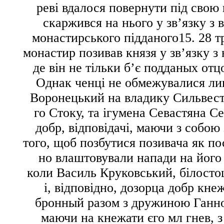
реві вдалося повернути під свою в
скаржився на нього у зв’язку
з 
монастирського підданого
15
. 28 
монастир позивав князя у зв’язку з
де він не тільки б’є
подданых отц
Однак ченці не обмежувалися ли
Воронецький на владику Сильвес
го Стоку
, та ігумена Севастяна С
добр
, відповідачі,
маючи з собою 
того, щоб позбутися позивача як по
но влаштовували напади на його 
коли Василь Круковський, білост
і, відповідно,
дозорца добр кне
бронный
разом з дружиною Ганн
маючи на кнежати єго мл гнев
, 