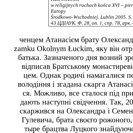
w religijnych ruchach końca XVI – pier
Europy
Środkowo-Wschodniej. Lublin 2005. S.
43
ЦДІАУК. Ф. 28, оп. 1, спр. 78, арк.
ченцем Атанасієм брату Олександр
zamku Okolnym Łuckim
, яку він от
батька. Зазначеного дня возний з
відписав Братському монастиреві 
цем. Однак родичі намагалися п
володіння і згадана скарга Атанас
ся. Можливо, все сталося під пр
дають наступні свідчення. Так, 
скаржився на Олександра і Семен
Гулевича, брата своєго рожоного
тыре брацтва Луцкого знайдуючо