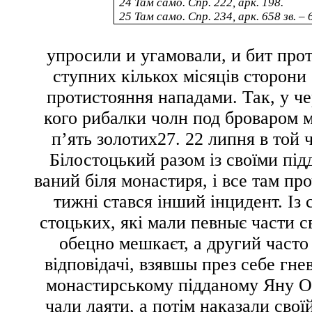
24
Там само. Спр. 222, арк. 198.
25
Там само. Спр. 234, арк. 658 зв. – 
упросили и угамовали, и бит про
ступних кількох місяців сторони
протистояння нападами. Так, у че
кого рибалки
чолн под броваром м
п’ять золотих
27
. 22 липня в той 
Білостоцький разом із своїми пі
ваний біля монастиря, і все там
про
тижні стався інший інцидент. Із 
стоцьких, які мали
певныє части с
обецно мешкаєт
, а другий
часто
відповідачі,
взявшы през себе гне
монастирському підданому Яну Ос
чали лаяти, а потім наказали свої