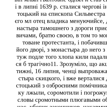
і в липні 1639 р. сталися чергові
тоцький на єпископа Сильвестра 
єго мл отец владика менуючийсе, 
настыра тамошнего з дороги приє
вичами, братю своєю, в том то м
товане протестанта
, і побачив
його дворі,
з монастыра до него з
туж подле того хлопа кили пада
ся б трагічно
11
. Зрозуміло, що ак
тижні, 16 липня, ченці
выпроважа
стыра скицкого
, і вже верталися
стоцький з озброєними помічника
ку
лжыли, соромотили
і погрожу
словы сромотными плюгавыми
о
нас, убогих законников, накарми