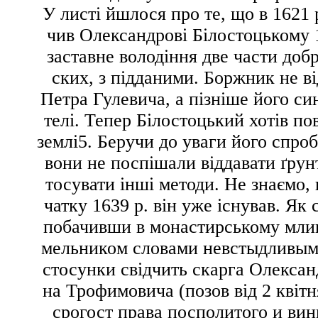
У листі йшлося про те, що в 1621 
чив Олександрові Білостоцькому 
заставне володіння
две части доб
ских
, з підданими. Боржник не ві
Петра Гулевича, а пізніше його си
телі. Тепер Білостоцький хотів по
землі
5
. Беручи до уваги його спроб
вони не поспішали віддавати ґрун
тосувати інші методи. Не знаємо, 
чатку 1639 р. він уже існував. Як
побачивши в монастирському мли
мельником
словами невстыдливы
стосунки свідчить скарга Олексан
на Трофимовича (позов від 2 квітн
срогост права посполитого и вин