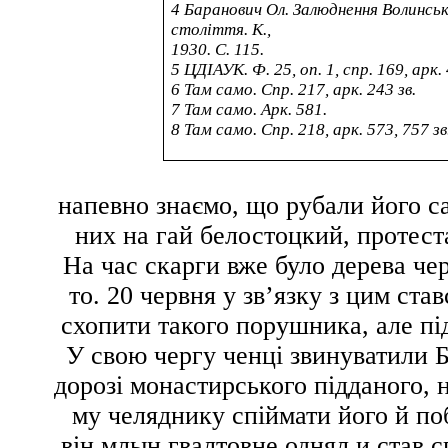
4
Баранович Ол.
Залюднення Волинськ
століття
.
К.,
1930. С. 115.
5
ЦДІАУК. Ф. 25, оп. 1, спр. 169, арк.
6
Там само. Спр. 217, арк. 243 зв.
7
Там само. Арк. 581.
8
Там само. Спр. 218, арк. 573, 757 зв
напевно знаємо, що рубали його са
них
на гай белостоцкий, протес
На час скарги вже було
дерева че
то
. 20 червня у зв’язку з цим ст
схопити такого порушника, але пі
У свою чергу ченці звинуватили Б
дорозі монастирського підданого,
му челяднику спіймати його й по
він
млын гвалтовне однял и став 