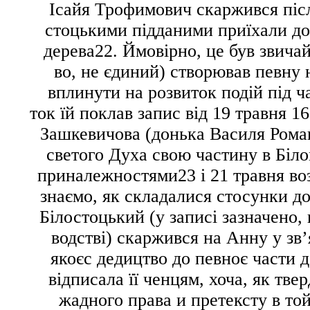
Ісайя Трофимович скаржився після
стоцькими підданими приїхали до 
дерева
22
. Ймовірно, це був звича
во, не єдиний) створював певну 
вплинути на розвиток подій під ч
ток їй поклав запис від 19 травня 1
Зашкевичова (донька Василя Рома
светого Духа
свою частину в Біл
приналежностями
23
і 21 травня в
знаємо, як складалися стосунки до
Білостоцький (у записі зазначено,
водстві) скаржився на Анну у зв’
якоєс дедицтво до певноє части 
відписала її ченцям, хоча, як тве
жадного права и претексту в то