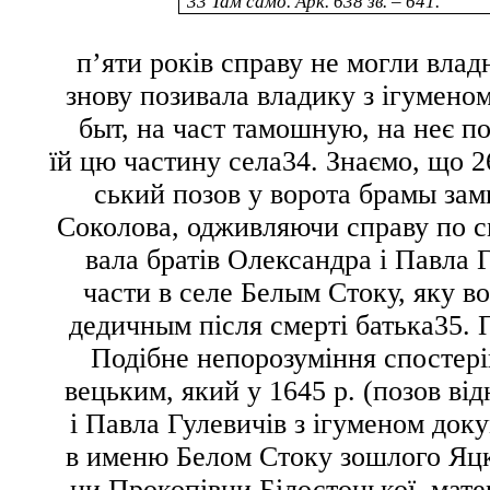
33
Там само. Арк. 638 зв. – 641.
п’яти років справу не могли влад
знову позивала владику з ігумено
быт, на част тамошную, на неє 
їй цю частину села
34
. Знаємо, що 2
ський позов у
ворота брамы зам
Соколова,
одживляючи справу по 
вала братів Олександра і Павла 
части в селе Белым Стоку
, яку в
дедичным
після смерті батька
35
. 
Подібне непорозуміння спостері
вецьким, який у 1645 р. (позов ві
і Павла Гулевичів з ігуменом док
в именю Белом Стоку зошлого Яц
ни Прокопівни Білостоцької, мате