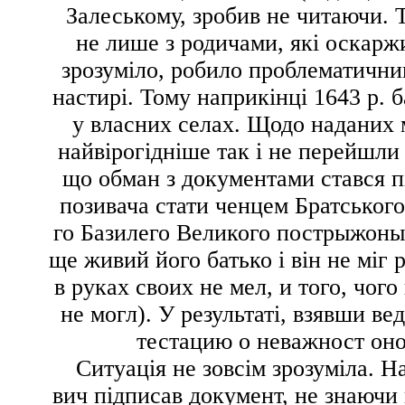
Залеському, зробив не читаючи. 
не лише з родичами, які оскаржи
зрозуміло, робило проблематични
настирі. Тому наприкінці 1643 р. 
у власних селах. Щодо наданих м
найвірогідніше так і не перейшли
що обман з документами стався пі
позивача стати ченцем Братського
го Базилего Великого пострыжон
ще живий його батько і він не міг
в руках своих не мел, и того, чог
не могл
). У результаті,
взявши вед
тестацию о неважност он
Ситуація не зовсім зрозуміла. 
вич підписав документ, не знаючи й