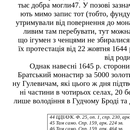
тыє добра могли
47
. У позові зазн
ють
мимо запис тот
(тобто, фунду
утримували від повернення до мона
ливим там перебувати, тут можн
що ігумен з ченцями не збиралися
їх протестація від 22 жовтня 1644
від род
Однак навесні 1645 р. сторони
Братський монастир за 5000 золот
ну Гулевичам, які цього ж дня підт
ні частини в чотирьох селах, 20 
лише володіння в Гудчому Броді та
44
ЦДІАУК. Ф. 25, оп. 1, спр. 230, арк
45
Там само. Спр. 159, арк. 224 зв.
46
Там само. Спр. 159, арк. 464 зв.