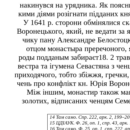
накинувся на урядника. Як поясн
кими діями розігнати підданих кня
У 1641 р. сторони обмінялися ск
Воронецького, який,
не ведати за
чику пану Александре Белостоц
отцом монастыра преречоного, 
роды подданым забираєт
18
. 2 тра
вестра та ігумена Севастяна з чен
приходячого
, тобто збіжжя, гречки
чень про конфлікт кн. Юрія Ворон
Між іншим, монастир також ма
золотих, відписаних ченцям Семе
14
Там само. Спр. 222, арк. 2, 199–20
15
ЦДІАУК. Ф. 26, оп. 1, спр. 43, арк.
16
Там само. Ф. 25, оп. 1, спр. 222, а