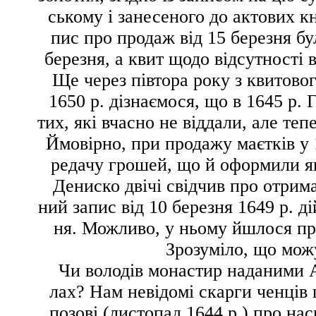
ському і занесеного до актових кн
пис про продаж від 15 березня бу
березня, а квит щодо відсутності в
Ще через півтора року з квитово
1650 р. дізнаємося, що в 1645 р.
тих, які вчасно не віддали, але т
Ймовірно, при продажу маєтків у 
редачу грошей, що й оформили як
Дениско двічі свідчив про отрим
ний запис від 10 березня 1649 р. д
ня. Можливо, у ньому йшлося пр
Зрозуміло, що мож
Чи володів монастир наданими А
лах? Нам невідомі скарги ченців
позові (листопад 1644 р.) про на