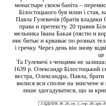
монастыре своєм
баніта – переми
Білостоцького був млин і став, н
Павла Гулевичів (братів владики 
права и претексту
. 20 травня Бі
мельника Івана Бакая (
пястю и ко
ниє битыє и крвавыє по розных тел
і гречку. Через день він знову від
це 
Та Гулевичі з ченцями не залиша
1639 р. Олександр Білостоцький с
вестра, Олександра, Павла,
брати
вилися
вси сполне на знисчене и 
лише здогадуватися, що за
кри
3
ЦДІАУК. Ф. 26, оп. 1, спр. 38, арк. 8