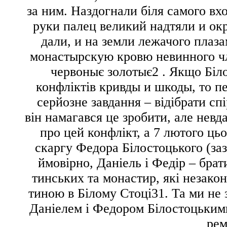
за ним. Наздогнали біля самого вхо
руки палец великий надтяли и окр
дали, и на земли лежачого плаз
монастырскую кровю невинного ч
червоныє золотыє
2
. Якщо Біл
конфліктів
кривды и шкоды
, то 
серйозне завдання – відібрати сп
він намагався це зробити, але невд
про цей конфлікт, а 7 лютого ць
скаргу Федора Білостоцького (за
ймовірно, Даніель і Федір – бра
тинських та монастир, які незакон
тиною в Білому Стоці
31
. Та ми не
Даніелем і Федором Білостоцькими
рем