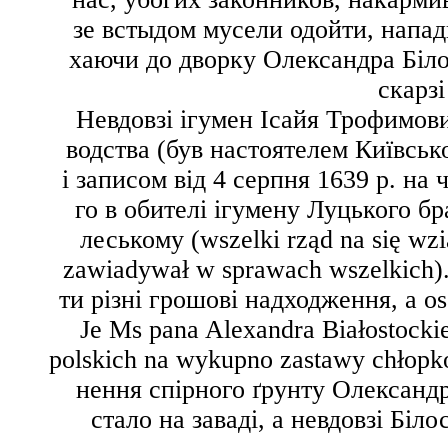
зе встыдом мусели одойти
, напа
хаючи до дворку
Олександра Біло
скарзі
Невдовзі ігумен Ісайя Трофимови
водства (був настоятелем Київсь
і записом від 4 серпня 1639 р. на 
го
в обителі ігумену Луцького б
леському (
wszelki rząd na się wz
zawiadywał w sprawach wszelkich
)
ти різні грошові надходження,
a o
Je Ms pana Alexandra Białostocki
polskich na wykupno zastawy chłopk
нення спірного ґрунту Олександ
стало на заваді, а невдовзі Біл