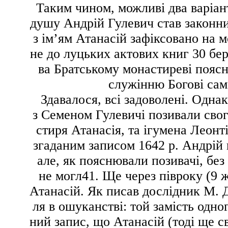
Таким чином, можливі два варіан
душу Андрій Гулевич став
законн
з ім’ям Атанасій зафіксовано на м
не до луцьких актових книг 30 бе
ва Братському монастиреві пояс
служінню Богові саме
Здавалося, всі задоволені. Однак
з Семеном Гулевичі позивали свог
стиря Атанасія, та ігумена Леонт
згаданим записом 1642 р. Андрій 
але, як пояснювали позивачі,
без
не могл
41
. Ще через півроку (9 
Атанасій. Як писав дослідник М. 
ля в ошуканстві: той замість одн
ний запис, що Атанасій (тоді ще 