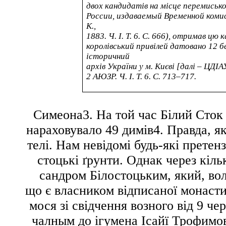
двох кандидатів на місце перемиськ
России, издаваемый Временной комис
К.,
1883. Ч. I. Т. 6. С. 666), отримав ц
королівський привілей датовано 12 
історичний
архів України у м. Києві [далі – ЦДІАУК
2
АЮЗР. Ч. І. Т. 6. С. 713–717.
Симеона
3
. На той час Білий Сток
нараховувало 49 димів
4
. Правда, я
телі. Нам невідомі будь-які претен
стоцькі ґрунти. Однак через кіль
сандром Білостоцьким, який, во
що є власником відписаної монасти
мося зі свідчення возного від 9 че
чалным
до ігумена Ісайї Трофимо