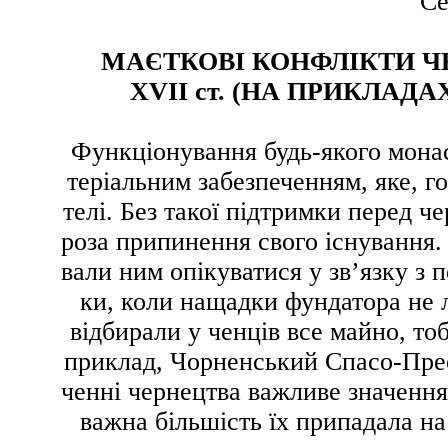
Се
МАЄТКОВІ КОНФЛІКТИ Ч
XVII ст. (НА ПРИКЛА
Функціонування будь-якого монас
теріальним забезпеченням, яке, г
телі. Без такої підтримки перед 
роза припинення свого існування.
вали ним опікуватися у зв’язку з 
ки, коли нащадки фундатора не 
відбирали у ченців все майно, то
приклад, Чорненський Спасо-Прео
ченні чернецтва важливе значення
важна більшість їх припадала на