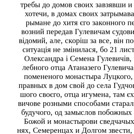
требы до домов своих завзявши и
хотечи, в домах своих затрымава
рымане до хитя єго законного 
возний передав Гулевичам судовий
відомий, але, скоріш за все, він 
ситуація не змінилася, бо 21 лис
Олександра і Семена Гулевичів,
лебного отца Атаназего Гулевича
помененого монастыра Луцкого, 
правных в дом свой до села Гудчо
шого своєго, отца игумена, там є
вичове розными способами старал
будучого, од замыслов побожных 
Божой и монастырови сведчачых 
нях, Семеренцах и Долгом звести,