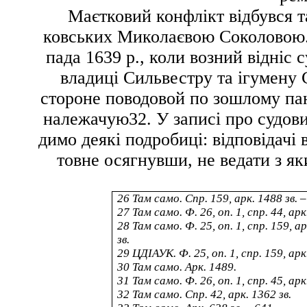
Маєтковий конфлікт відбувся т
ковських Миколаєвою Соколовою. 
пада 1639 р., коли возний відніс
владиці Сильвестру та ігумену
стороне поводовой по зошлому п
належачую
32
. У записі про судов
димо деякі подробиці: відповідачі 
товне осягнувши, не ведати з я
26
Там само. Спр. 159, арк. 1488 зв. –
27
Там само. Ф. 26, оп. 1, спр. 44, арк
28
Там само. Ф. 25, оп. 1, спр. 159, ар
зв.
29
ЦДІАУК. Ф. 25, оп. 1, спр. 159, ар
30
Там само. Арк. 1489.
31
Там само. Ф. 26, оп. 1, спр. 45, арк
32
Там само. Спр. 42, арк. 1362 зв.