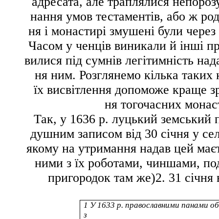
адресата, але траплялися непорозу
нання умов тестаментів, або ж ро
ня і монастирі змушені були через
Часом у ченців виникали й інші пр
вилися під сумнів легітимність нада
ня ним. Розглянемо кілька таких
їх висвітлення допоможе краще з
ня тогочасних монаст
Так, у 1636 р. луцький земський
душним записом від 30 січня у се
якому на утримання надав цей маєт
ними з їх
роботами, чиншами, по
пригородок
там же)
2
. 31 січня
1
У 1633 р. православними
панами о
з