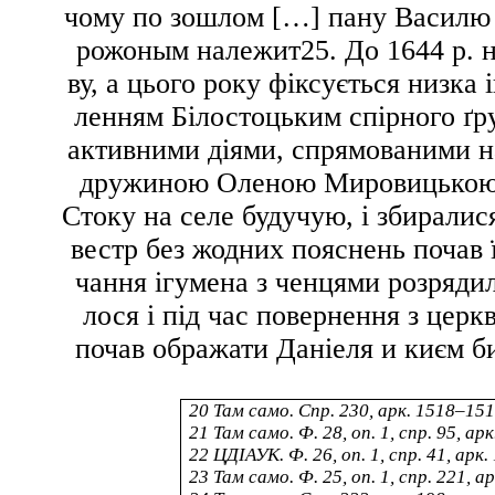
чому по зошлом […] пану Василю 
рожоным належит
25
. До 1644 р.
ву, а цього року фіксується низка і
ленням Білостоцьким спірного ґру
активними діями, спрямованими на
дружиною Оленою Мировицькою
Стоку на селе будучую
, і збирали
вестр без жодних пояснень почав 
чання ігумена з ченцями розряди
лося і під час повернення з цер
почав ображати Даніеля
и києм б
20
Там само. Спр. 230, арк. 1518–151
21
Там само. Ф. 28, оп. 1, спр. 95, арк
22
ЦДІАУК. Ф. 26, оп. 1, спр. 41, арк. 
23
Там само. Ф. 25, оп. 1, спр. 221, ар