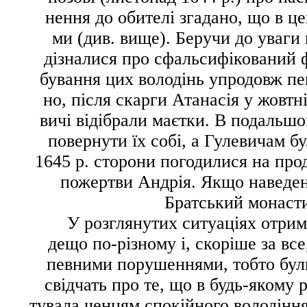
нення до обителі згадано, що в ц
ми (див. вище). Беручи до уваги
дізналися про сфальсифікований 
бування цих володінь упродовж пе
но, після скарги Атанасія у жовтн
вичі відібрали маєтки. В подальшо
повернути їх собі, а Гулевичам б
1645 р. сторони погодилися на про
пожертви Андрія. Якщо наведені
Братський монасти
У розглянутих ситуаціях отрим
дещо по-різному і, скоріше за все
певними порушеннями, тобто бул
свідчать про те, що в будь-якому 
тувала ченцям спокійного володіння