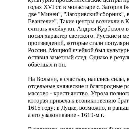
годах XVI ст. в монастыре с.
Загорив
бы
две "Минеи", "
Загоривский
сборник", 
Евангелие". Такие центры возникли в 
считать ячейку кн. Андрея Курбского в
носил характер светского. Русские и 
произведений, которые стали популярны
России. Мощной ячейкой был культурн
оставил заметный след. Однако в резул
обветшал и он.
На Волыни, к счастью, нашлись силы, 
отдельные княжеские и благородные ро
массово - крестьянство. Угроза полно
которая привела к возникновению бра
т
1615 году; в Луцке, возможно, и раньш
а его узаконивание - 1619-м г.