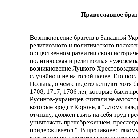
Православное брат
Возникновение бра
тств в З
ападной Укр
религиозного и политического положе
общественном развитии свою истори
политическая и религиозная чужеземна
возникновение Луцкого
Хрестовоздви
случайно и не на голой почве. Его пос
Польша, о чем свидетельствуют хотя 
1708, 1717, 1786 лет, которые были 
Русинов-украинцев считали не автохто
которые вредят Короне, а "...тому каж
отчизну, должен взять на себя труд г
уничтожать пренебрежением, преследов
придерживается". В противовес такому
культурно просветительские центры пр