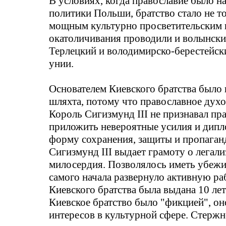
В условиях, когда православие было н
политики Польши, братство стало не т
мощным культурно просветительским ц
окатоличивания
проводили и волынски
Терлецкий
и
володимирско-берестейск
унии.
Основателем Киевского братства было к
шляхта, потому что православное дух
Король Сигизмунд III не признавал пр
приложить невероятные усилия и дипл
форму сохранения, защиты и пропаганд
Сигизмунд III выдает грамоту о легали
милосердия. Позволялось иметь убежищ
самого начала развернуло активную ра
Киевского братства была выдана 10 ле
Киевское братство было "фикцией", он
интересов в культурной сфере. Стержн