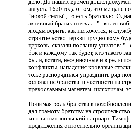
дело. До наших времен дошел докумен
августа 1620 года о том, что мещане 
"новой секты", то есть братскую. Одн
активный братик отвечал: "...коли сво
людям верить, как им хочется, и служб
строительство церкви трудно кому буд
церковь, сказали посланцу униатов: ".
бок и каждому так будет, кто такого з
были, кстати, неодиночные и в религи
конфликты, нападения кровавые столкн
тоже распорядился упразднить ряд по
основани
е
братства, в частности на ст
православным магнатам, шляхтичам, эт
Понимая роль братства в возобновлен
дал грамоту братству на строительство
константинопольский патриарх Тимофе
предложения относительно организаци