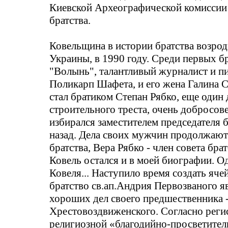
Киевской Археографической комиссии 
братства.
Ковельщина
в истории братства возро
Украины, в 1990 году. Среди первых б
"Волынь", талантливый журналист и пи
Поликарп
Шафета
, и его жена Галина 
стал братиком Степан Рябко, еще один
строительного треста, очень добросов
избирался заместителем председателя б
назад. Дела своих мужчин продолжают
братства, Вера Рябко - член совета брат
Ковель остался и в моей биографии. Од
Ковеля... Наступило время создать яче
братство
св.ап
.А
ндрия
Первозваного
яв
хороших дел своего предшественника 
Хрестовоздвиженского
. Согласно рег
религиозной «
благодийно-просветител