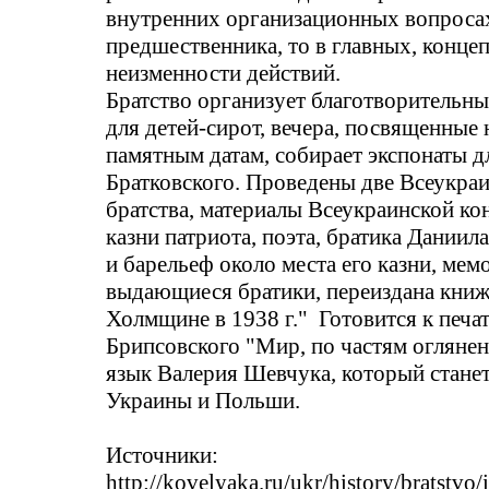
внутренних организационных вопросах
предшественника, то в главных, конц
неизменности действий.
Братство организует благотворительны
для детей-сирот, вечера, посвященны
памятным датам, собирает экспонаты д
Братковского
. Проведены две Всеукра
братства, материалы Всеукраинской к
казни патриота, поэта, братика Даниил
и барельеф около места его казни, ме
выдающиеся братики, переиздана книж
Холмщине
в 1938 г."
Готовится к печа
Брипсовского
"Мир, по частям
огляне
язык Валерия Шевчука, который стане
Украины и Польши.
Источники:
http
://
kovelyaka
.
ru
/
ukr
/
history
/
bratstvo
/