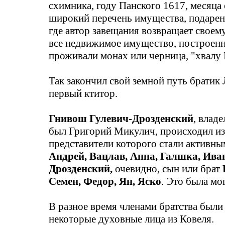
схимника, году Панского 1617, месяца 
широкий перечень имущества, подаренн
где автор завещания возвращает свое
все недвижимое имущество, построенн
проживали монах или черница, "хвалу
Так закончил свой земной путь братик
первый ктитор.
Гнивош
Гулевич-Дрозденский
, влад
был Григорий Микулич, происходил из
представители которого стали активны
Андрей,
Вацлав
, Анна,
Галшка
, Ива
Дрозденский
,
очевидно, сын или брат
Семен, Федор, Ян,
Яско
.
Это была мог
В разное время членами братства были
некоторые духовные лица из Ковеля.