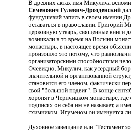
В древних актах имя Микулича вспомин
Семенович
Гулевич-Дрозденский
дал
фундушевий
запись в своем имении Др
оставаться в православии. Григорий М
церковную утварь, священные книги дл
возникали в то время на Волыни монас
монастырь, в настоящее время объясни
произошло это потому, что равнозначн
организаторскими способностями чело
Очевидно, Микулич, как усердный борец
значительной и организованной структ
становится его членом, фактически пер
свой "большой подвиг". В конце сентяб
хоронят в
Чернчицком
монастыре, где 
подписях он себя им не называет, а им
схимником. Игуменом он именуется ли
Духовное завещание или "
Тестамент
з