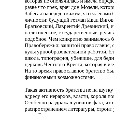
которая не ополячилась и имела опре
разве что грек, врач дон
Мозели
, кото
Забегая наперед, скажем, что членами
личности: будущий гетман Иван
Вигов
Братковский
, Лаврентий
Древинский
, 
политические, государственные, религ
подобное. Чем конкретно занималось 
Правобережья: защитой православия, 
культурнообразовательной
работой, бл
школа, типография, убежище, для бедн
церковь Честного Креста, которая в из
На то время православное братство б
финансовыми возможностями.
Такая активность братства не на шутк
адресу его иерархов, власти, короля п
Особенно раздражал униатов факт, что
распространением литературы, строит