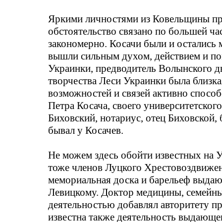
Яркими личностями из
Ковельщины
пр
обстоятельство связано по большей ча
закономерно. Косачи были и остались 
вышли сильным духом, действием и по
Украинки, предводитель Волынского дв
творчества Леси Украинки была близкая
возможностей и связей активно способ
Петра Косача, своего университетског
Биховский
, нотариус, отец
Биховской
,
бывал у
Косачев
.
Не можем здесь обойти известных на 
тоже членов Луцкого
Хрестовоздвижен
мемориальная доска и барельеф выда
Левицкому. Доктор медицины, семейн
деятельностью добавлял авторитету п
известна также деятельность выдающег