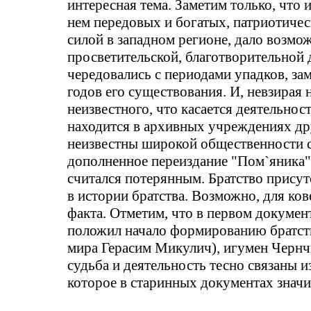
интересная тема. Заметим только, что и
нем передовых и богатых,
патриотичес
силой в западном регионе, дало возмо
просветительской, благотворительной 
чередовались с периодами упадков, зам
годов его существования. И, невзира
неизвестного, что касается деятельнос
находится в архивных учреждениях дру
неизвестны широкой общественности 
дополненное переиздание "
Пом
`я
ника
считался потерянным. Братство присут
в истории братства. Возможно, для
ков
факта. Отметим, что в первом докумен
положил начало формированию братств
мира Герасим Микулич), игумен
Чернч
судьба и деятельность тесно связаны и
которое в старинных документах значи