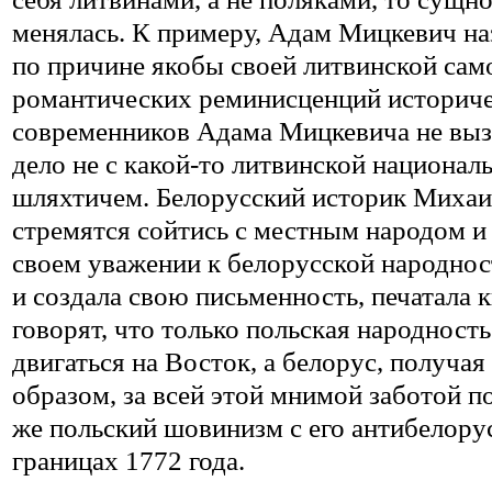
менялась. К примеру, Адам Мицкевич на
по причине якобы своей литвинской сам
романтических реминисценций историчес
современников Адама Мицкевича не выз
дело не с какой-то литвинской национа
шляхтичем. Белорусский историк Михаил
стремятся сойтись с местным народом и 
своем уважении к белорусской народност
и создала свою письменность, печатала к
говорят, что только польская народност
двигаться на Восток, а белорус, получа
образом, за всей этой мнимой заботой п
же польский шовинизм с его антибелору
границах 1772 года.