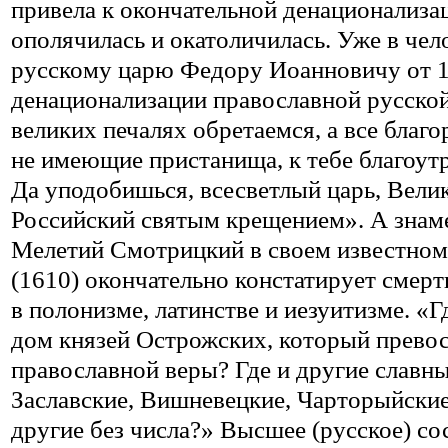
привела к окончательной денационализа
ополячилась и окатоличилась. Уже в чел
русскому царю Федору Иоанновичу от 15
денационализации православной русской
великих печалях обретаемся, а все благ
не имеющие пристанища, к тебе благоут
Да уподобишься, всесветлый царь, Вели
Российский святым крещением». А знам
Мелетий Смотрицкий в своем известном
(1610) окончательно констатирует смерт
в полонизме, латинстве и иезуитизме. «
дом князей Острожских, который превос
православной веры? Где и другие славны
Заславские, Вишневецкие, Чарторыйские
другие без числа?» Высшее (русское) со