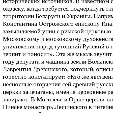
исторических источников. В известном 
окраску, когда требуется подчеркнуть 
территории Беларуси и Украины. Наприм
Константина Острожского епископу Ипа
замышляемой унии с римской церковью 
Московскому и московскому духовенству,
уничижение народ тутошний Русский в 
терпит и поносит». Эта же мысль звучит
году депутата и чашника земли Волынско
Лаврентия Древинского, который, описы
горестно констатирует: «Кто же явственн
несносные огорчения сей древний русск
церкви запечатаны, имения церковные р
запирают. В Могилеве и Орше церкви та
Пинске монастырь Лещинского в питейн