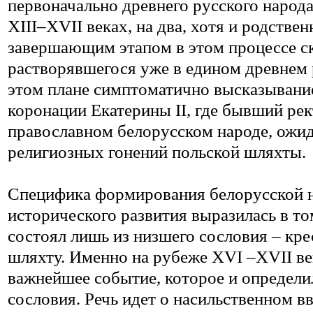
первоначально древнего русского народа
XIII–XVII веках, на два, хотя и родстве
завершающим этапом в этом процессе ск
растворявшегося уже в едином древнем р
этом плане симптоматично высказывание
коронации Екатерины II, где бывший ре
православном белорусском народе, ожи
религиозных гонений польской шляхты.
Специфика формирования белорусской н
исторического развития выразилась в то
состоял лишь из низшего сословия – кре
шляхту. Именно на рубеже XVI –XVII в
важнейшее событие, которое и определи
сословия. Речь идет о насильственном в