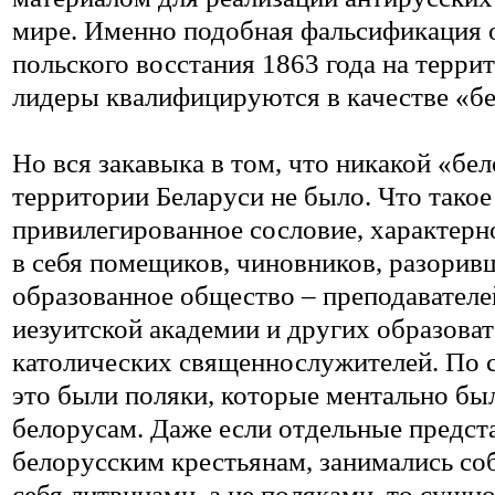
мире. Именно подобная фальсификация о
польского восстания 1863 года на террит
лидеры квалифицируются в качестве «б
Но вся закавыка в том, что никакой «бел
территории Беларуси не было. Что тако
привилегированное сословие, характерн
в себя помещиков, чиновников, разорив
образованное общество – преподавателе
иезуитской академии и других образова
католических священнослужителей. По 
это были поляки, которые ментально бы
белорусам. Даже если отдельные предст
белорусским крестьянам, занимались со
себя литвинами, а не поляками, то сущно