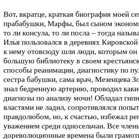
Вот, вкратце, краткая биография моей се
прабабушки, Марфы, был сыном экономки
то ли консула, то ли посла – тогда наз
Илья пользовался в деревнях Кировской
к нему отовсюду шли люди, которым он 
большую библиотеку в своем крестьянск
способы реанимации, диагностику по пуль
сестра бабушки, сама врач, Мезенцева З
знал бедренную артерию, проводил каки
диагнозы по анализу мочи! Обладал гипн
властями не ладил, сопротивлялся попыт
правдолюбом, но, к счастью, избежал р
уважением среди односельчан. Все члены
дореволюционные времена были грамотн