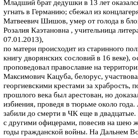
Младший брат дедушки в 13 лет оказалс
угнать в Германию; сбежал из концлагер
Матвеевич Шишов, умер от голода в бло
Розалия Каэтановна , учительница литера
07.01.2013),
по матери происходит из старинного пол
книгу дворянских сословий в 16 веке), о
проповедовал православие на территори
Максимович Кацуба, белорус, участвова
георгиевскими крестами за храбрость, п
прошлого века был арестован, но доказ
избиения, проведя в тюрьме около года. 
забили до смерти в ЧК еще в двадцатые.
с другими офицерами, повесив на шею ж
годы гражданской войны. На Дальнем Во