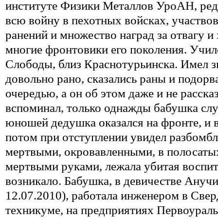
институте Физики Металлов УроАН, ре
всю войну в пехотных войсках, участвов
ранений и множество наград за отвагу и
многие фронтовики его поколения. Учил
Слободы, близ Краснотурьинска. Имел з
довольно рано, сказались раны и подор
очередью, а он об этом даже и не расск
вспоминал, только однажды бабушка слу
юношей дедушка оказался на фронте, и в
потом при отступлении увидел разбомбл
мертвыми, окровавленными, в полосатых
мертвыми руками, лежала убитая воспит
возникало. Бабушка, в девичестве Анучи
12.07.2010), работала инженером в Сверд
техникуме, на предприятиях Первоураль