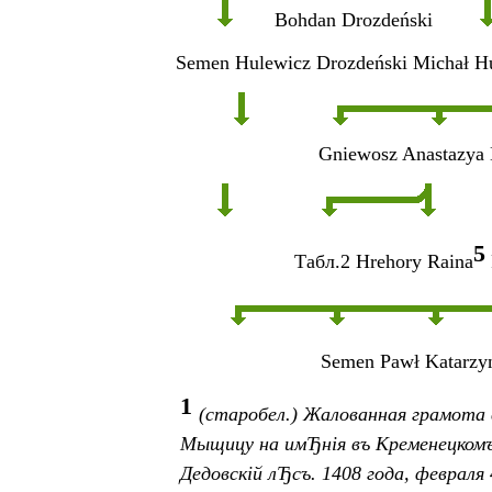
Bohdan Drozdeński
Semen Hulewicz Drozdeński
Michał H
Gniewosz
Anastazya
5
Табл
.2
Hrehory
Raina
Semen
Pawł
Katarzy
1
(старобел.) Жалованная грамота 
Мыщицу нa им
Ђ
нія въ Кременецком
Дедовскій л
Ђ
съ. 1408 года, февраля 