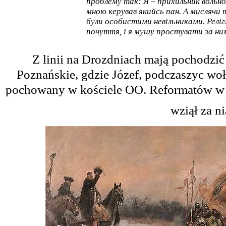
проблему так: Я – прихильник вольно
мною керував якийсь пан. А мислячи
були особистими невільниками. Реліг
почуття, і я мушу простувати за н
Z
linii
na
Drozdniach
maj
ą
pochodzi
Pozna
ń
skie
,
gdzie
J
ó
zef
,
podczaszyc
wo
ł
pochowany
w
ko
ś
ciele
OO
.
Reformat
ó
w
w
wzi
ął
za
ni