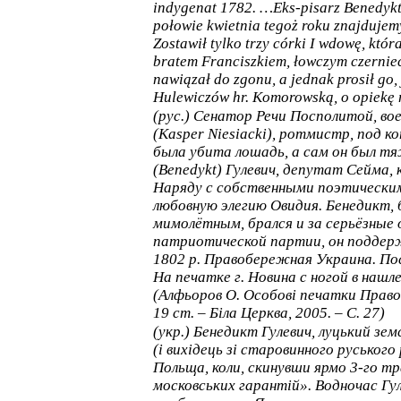
indygenat 1782. …Eks-pisarz Benedykt 
połowie kwietnia tegoż roku znajdujemy
Zostawił tylko trzy córki I wdowę, któ
bratem Franciszkiem, łowczym czerniec
nawiązał do zgonu, a jednak prosił go, 
Hulewiczów hr.
Komorowską, o opiekę n
(рус.)
Сенатор Речи Посполитой, во
(Kasper Niesiacki)
, ротмистр, под 
была убита лошадь, а сам он был тя
(Benedykt) Гулевич, депутат Сейма, 
Наряду с собственными поэтическими
любовную элегию Овидия. Бенедикт, 
мимолётным, брался и за серьёзные
патриотической партии, он поддер
1802 р. Правобережная Украина. По
На печатке г. Новина с ногой в нашле
(Алфьоров О. Особові печатки Право
19 ст. – Біла Церква, 2005. – С. 27)
(укр.) Бенедикт Гулевич, луцький зем
(і вихідець зі старовинного руськог
Польща, коли, скинувши ярмо 3-го т
московських гарантій». Водночас Гуле