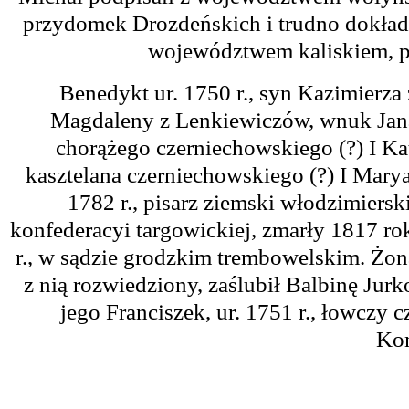
przydomek Drozdeńskich i trudno dokładn
województwem kaliskiem, po
Benedykt ur. 1750 r., syn Kazimierza
Magdaleny z Lenkiewiczów, wnuk Jana 
chorążego czerniechowskiego (?) I Ka
kasztelana czerniechowskiego (?) I Mary
1782 r., pisarz ziemski włodzimierski
konfederacyi targowickiej, zmarły 1817 r
r., w sądzie grodzkim trembowelskim. Żo
z nią rozwiedziony, zaślubił Balbinę Jur
jego Franciszek, ur. 1751 r., łowczy 
Ko