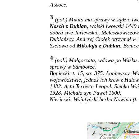
Львове.
3
(pol.) Mikita ma sprawy w sądzie l
Nosch z Dublan
, wojski lwowski 1449 
dobra swe Juriewskie, Meleszkowiczowi
Dublańscy. Andrzej Ciołek otrzymał w 
Szelowa od
Mikołaja z Dublan
.
Boniec
4
(pol.) Małgorzata, wdowa po Waśku z
sprawy w Samborze.
Boniecki:
t. 15, str. 375: Łoniewscy. 
województwie, jednaż ich krew z Hulew
1432. Acta Terrestr. Leopol. Sieńko Wo
1528. Michała syn Paweł 1600.
Niesiecki: Wojutyński herbu Nowina (t. 