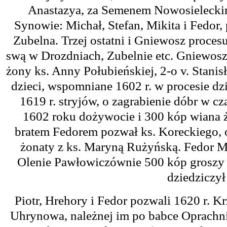
Anastazya, za Semenem Nowosieleckim
Synowie: Michał, Stefan, Mikita i Fedor
Zubelna. Trzej ostatni i Gniewosz procesu
swą w Drozdniach, Zubelnie etc. Gniewoszo
żony ks. Anny Połubieńskiej, 2-o v. Stani
dzieci, wspomniane 1602 r. w procesie dz
1619 r. stryjów, o zagrabienie dóbr w cz
1602 roku dożywocie i 300 kóp wiana ż
bratem Fedorem pozwał ks. Koreckiego, 
żonaty z ks. Maryną Rużyńską. Fedor Mi
Olenie Pawłowiczównie 500 kóp groszy w
dziedziczył
Piotr, Hrehory i Fedor pozwali 1620 r. K
Uhrynowa, należnej im po babce Oprachn