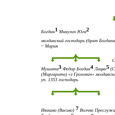
1
2
Богдан
Микулич
Юга
молдавский господарь
(брат Богдан
~ Мария
С
3
4
5
Мушата
Федор Богдан
Лацко
(
(Маргарита)
«з Грохович»
молдавск
уп. 1353
господарь
7
Ивашко (Васько)
Волчко Преслуж