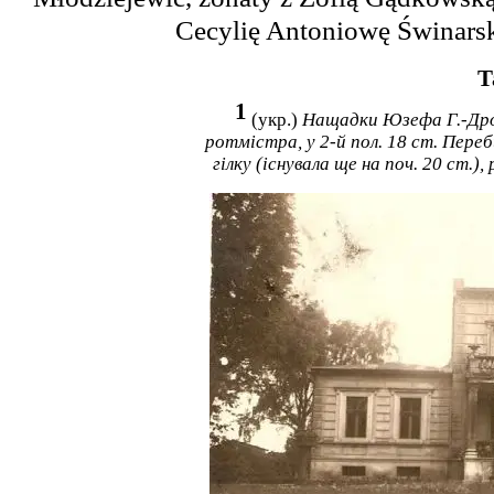
Cecylię Antoniowę Świnars
Т
1
(укр.)
Нащадки
Юзефа
Г.-Дро
ротмістра, у 2-й пол. 18
ст. Переб
гілку (існувала ще на поч.
20
ст.),