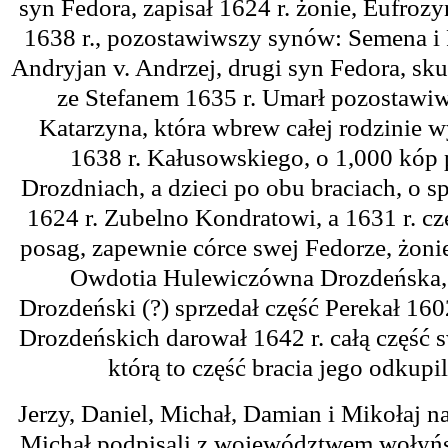
syn Fedora, zapisał 1624 r. żonie, Eufroz
1638 r., pozostawiwszy synów: Semena i P
Andryjan v. Andrzej, drugi syn Fedora, sku
ze Stefanem 1635 r. Umarł pozostawiws
Katarzyna, która wbrew całej rodzinie w
1638 r. Kałusowskiego, o 1,000 kóp p
Drozdniach, a dzieci po obu braciach, o
1624 r. Zubelno Kondratowi, a 1631 r. cz
posag, zapewnie córce swej Fedorze, żon
Owdotia Hulewiczówna Drozdeńska, 
Drozdeński (?) sprzedał część Perekał 16
Drozdeńskich darował 1642 r. całą część
którą to część bracia jego odkupili
Jerzy, Daniel, Michał, Damian i Mikołaj n
Michał podpisali z województwem wołyński