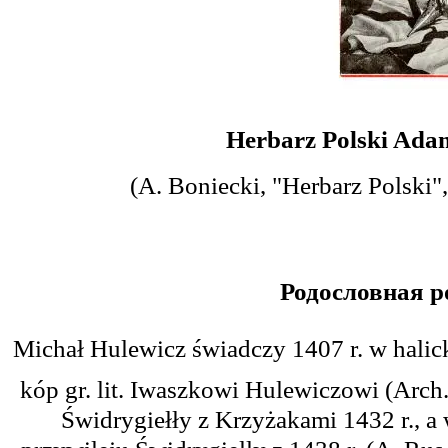
Herbarz Polski Ada
(A. Boniecki, "Herbarz Polski",
Родословная
р
Michał Hulewicz świadczy 1407 r. w halic
kóp gr. lit. Iwaszkowi Hulewiczowi (Arch. 
Świdrygiełły z Krzyżakami 1432 r., 