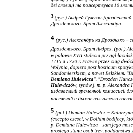
дві яловиці та пожертвував 10 злотих
3
(рус
.)
Андрей Гулевич-Дрозденский 
Дрозденского. Брат Александра.
4
(рус.) Александръ на Дроздняхъ – 
Дрозденского. Брат Андрея.
(
pol
.)
Al
w połowie XVII stulecia przyjął łacińsk
1715 a 1720 r. Prawie przez ciąg dwóc
Wołynia, dopiero post hosticum spotyk
Sandomierskiem, a nawet Bełzkiem.
"Dr
Demiana Hulewicza
". "Drozden Huncze
Hulewiczów
, synów j. m. p. Alexandra
издаваемый временной комиссией для 
поселений и дымов волынского воев
5
(
pol
.)
Damian
Hulewicz
~
Katarzyna
(
excepto
czesci
,
w
Dolhim
bedijcey
,
kt
ó
p
.
Demiana
Hulewicza
—
sam
jego
mosc
prostego
stanu
osob
trzy
,
poddanstwa