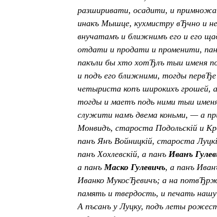
разширивати, осадити, и примножат
инакъ Мышце, кухмистру в
Ђ
чно и н
внучатамъ и ближнимъ его и его щад
отдати и продати и променити, пан
пакъли бы хто хот
Ђ
лъ тыи именя п
и подъ его ближними, тогды перв
Ђ
е
четыриста копъ широкихъ грошей, а
тогды и маетъ подь ними тыи именя
служити намъ двема коньми, — а пр
Монвидъ, староста Подольскій и Кре
панъ Янъ Войницкій, староста Луцкі
панъ Хохлевскій, а панъ
Иванъ Гулев
а панъ
Маско Гулевичъ
, а панъ Ива
Иванко Мукос
Ђ
евичъ; а на потв
Ђ
рж
память и твердость, и печать нашу 
A пъсанъ у Луцку, подъ леты рожест