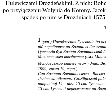
Hulewiczami Drozdeńskimi. Z nich: Bohda
po przyłączeniu Wołynia do Korony. Jacek 
spadek po nim w Drozdniach 1575 r.
1
(укр.) Походження Гулевичiв до ос
рід перебрався на Волинь із Галичин
Гулевичiв був
Богдан
Воютинський (з
Молдавського князівства (см.
I
.Мицьк
Молдавського князівства»
«Знак. Ві
1999, число 19, серп.).
Син
Богдана
Воютинського -
Васько
Львівська область, Самбірський рай
наприкінці 14 – поч. 15 ст. був влас
15 ст. Гулевичi переселилися на Во