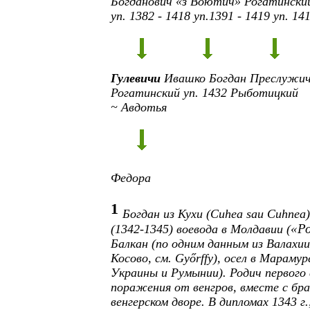
Богданович «з Воютич»
Рогатински
уп. 1382 - 1418
уп.1391 - 1419
уп. 14
Гулевичи
Ивашко Богдан Преслужи
Рогатинский
уп. 1432
Рыботицкий
~ Авдотья
Федора
1
Богдан из Кухи (
Cuhea sau Cuhnea
«Ро
(1342-1345) воевода в Молдавии (
Балкан (по одним данным из Валахии,
Косово, см.
Győrffy
), осел в Мараму
Украины и Румынии). Родич первого 
поражения от венгров, вместе с бр
венгерском дворе. В дипломах 1343 