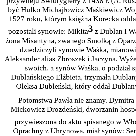
przywileju Świdrygiełły z 1438 r. (A. Ru
być Hulko Michajłowicz Maśkiewicz Wojsi
1527 roku, którym księżna Korecka oddał
3
pozostali synowie: Mikita
z Dublan i W
żona Misantyna, zwanego Smolką z Oparzy
dziedziczyli synowie Waśka, mianowic
Aleksander alias Zbroszek i Jaczyna. Wyż
swoich, a synów Waśka, o podział 
Dublańskiego Elżbieta, trzymała Dublany
Oleksa Dubleński, który oddał Dubla
Potomstwa Pawła nie znamy. Dymitra 
Mickowicz Drozdeński, dworzanin hospod
przywieszona do aktu spisanego w Włod
Oprachny z Uhrynowa, miał synów: Semen