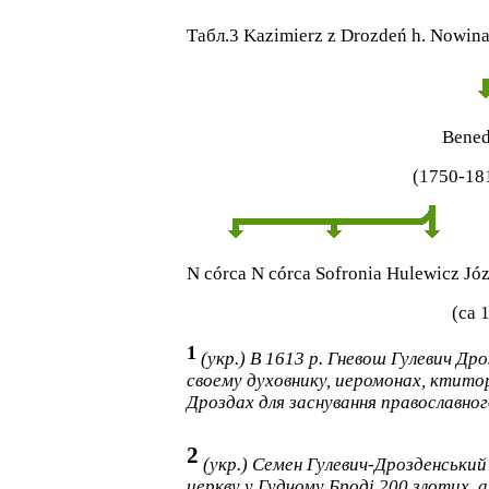
Табл
.3
Kazimierz z Drozdeń h. Nowin
Bened
(1750-18
N córca
N córca
Sofronia Hulewicz
Jó
(
ca
1
1
(укр.)
В 1613 р. Гневош
Гулевич
Дроз
своему духовнику, иеромонах, ктитор
Дроздах для заснування православного
2
(укр.) Семен Гулевич-Дрозденськи
церкву у Гудчому Броді 200 злотих, 