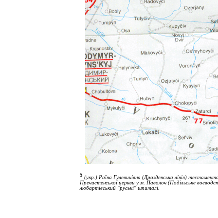
5 
(укр.) Раїна Гулевичівна (Дрозденська лінія) тестаме
Пречистенської церкви у м. Паволоч (Подільське воеводс
любартівський "руські" шпиталі
.