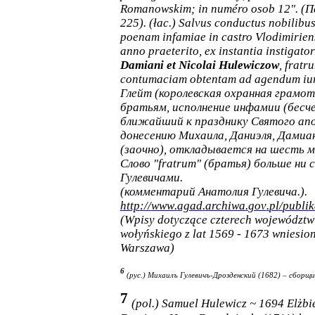
Romanowskim
;
in
num
é
ro
osob
12".
(
П
225). (łac.) Salvus conductus nobilibu
poenam infamiae in castro Vlodimiriens
anno praeterito, ex instantia instigat
Damiani et Nicolai Hulewiczow
, fratr
contumaciam obtentam ad agendum iur
Глейт (королевская охранная грамо
братьям, исполнение инфамии (бесче
ближайший к празднику Святого апо
донесению Михаила, Даниэля, Дамиан
(заочно), откладывается на шесть м
Слово "fratrum" (
братья
) больше ни 
Гулевичами.
(комментарий Анатолия Гулевича.).
http
://
www
.
agad
.
archiwa
.
gov
.
pl
/
publik
(
Wpisy
dotycz
ą
ce
czterech
wojew
ó
dztw
wo
ł
y
ń
skiego
z
lat
1569 - 1673
wniesio
Warszawa
)
6
(рус.) 
Михаилъ Гулевичъ-Дрозденский (1682) – сборщи
7
(pol.)
Samuel
Hulewicz ~ 1694 Elżbie