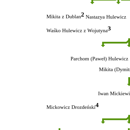
2
Mikita z Dublan
Nastazya Hulewicz
3
Waśko Hulewicz z Wojutyna
Parchom (Paweł) Hulewicz
Mikita (Dymit
Iwan Mickiewi
4
Mickowicz Drozdeński