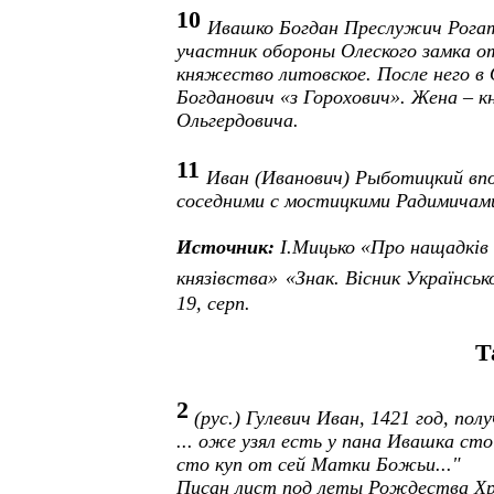
10
Ивашко Богдан Преслужич Рогат
участник обороны Олеского замка от 
княжество литовское. После него в
Богданович «з Горохович». Жена – к
Ольгердовича.
11
Иван (Иванович) Рыботицкий впо
соседними с мостицкими Радимичам
Источник:
I
.Мицько «Про нащадків 
князівства»
«Знак. Вісник Українсь
19, серп.
Т
2
(рус.) Гулевич Иван
, 1421 год, по
... оже узял есть у пана Ивашка ст
сто куп от сей Матки Божьи..."
Писан лист под леты Рождества Хри