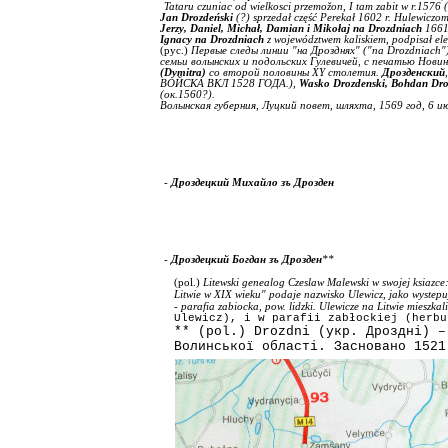
Tataru czuniac od wielkosci przemožon, I tam zabit w r.1576
Jan 
Drozdeński
 (?) sprzedał część Perekał 1602 r. Hulewiczo
Jerzy,
Daniel, Michał, Damian i Mikołaj na Drozdniach
 1661
Ignacy na Drozdniach
z województwem kaliskiem, podpisał el
(рус.) 
Первые следы линии "на Дрозднях" ("
na
Drozdniach
"
семьи волынских и подольских Гулевичей, с печатью Нови
(
Dymitra
)
 со второй половины 
XY
 столетия.
Дрозденский
ВОЙСКА ВКЛ 1528 ГОДА.),
Wasko 
Drozdenski, 
Bohdan 
Dro
(ок.1560?).
Волынская губерния, Луцкий повет, шляхта, 1569 год, 6 ию
- 
Дроздецкий Михайло зъ Дрозден
- 
Дроздецкий Богдан зъ Дрозден
**
Litewski genealog Czeslaw Malewski w swojej ksiazce
(
pol
.) 
Litwie w XIX wieku" podaje nazwisko Ulewicz, jako wystepu
- parafia zabіocka, pow. lidzki. Ulewicze na Litwie mieszka
Ulewicz), i w parafii zabłockiej (herbu
**
(
pol
.) 
Drozdni
 (укр. Дроздні) –
Волинської області. 
Засновано 1521