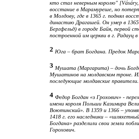
кто стал неверным королю" [Vásáry, 
восстание в Марамуреше, но потер
в Молдову, где в 1365 г. поднял восс
династию Драгашей. Он умер в 1365 
Бергфельд) в городе Байя, первой с
построенной им церкви в г. Радауц в
2
Юга – брат Богдана. Предок Мара
3
Мушата (Маргарита) – дочь Богд
Мушатинов на молдавском троне. И
последующие молдавские правители.
4
Федор Богдан «з Грохович» - пере
имени короля Польши Казимира Велик
Воютинский». В 1359 и 1366 – упом
1418 г. его наследники – «шляхетны
Богдана» разделили свои земли поб
Горохович.