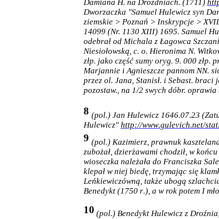
Damiana H. na Drozdniach.
(1711)
htt
Dworzaczka "Samuel Hulewicz syn Damj
ziemskie > Poznań > Inskrypcje > XVII
14099 (Nr. 1130 XIII) 1695.
Samuel Hul
odebrał od Michala z Łagowca Szczanie
Niesiołowską, c. o. Hieronima N. Witko
złp. jako część sumy oryg. 9. 000 złp. pr
Marjannie i Agnieszcze pannom NN. sios
przez ol. Jana, Stanisł. i Sebast. braci
pozostaw., na 1/2 swych dóbr. oprawia (
8
(pol.) Jan
Hulewicz 1646.07.23 (Zatu
Hulewicz
"
http
://
www
.
gulevich
.
net
/
stat
9
(
pol
.)
Kazimierz
,
prawnuk
kasztelan
zubo
ż
a
ł,
dzier
ż
awami
chodzi
ł,
w
ko
ń
cu
wioseczka
nale
ż
a
ł
a
do
Franciszka
Sal
klepa
ł
w
niej
bied
ę,
trzymaj
ą
c
si
ę
klam
Le
ń
kiewicz
ó
wn
ą,
tak
ż
e
ubog
ą
szlachci
Benedykt
(1750
r
.),
a
w
rok
potem
I
m
ł
o
10
(pol.)
Benedykt
Hulewicz z Droźnia,