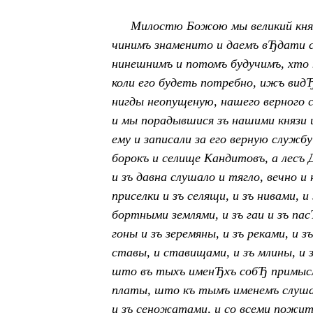
Милостю Божою мы великий княз
чинимъ знаменито и даемъ в
Ђ
дати 
нинешнимъ и потомъ будучимъ, хто 
коли его будеть потребно, ижъ вид
нигды неопущеную, нашего верного 
и мы порадывшися зъ нашими князи и
ему и записали за его верную служб
борокъ и селище Кандитовъ, а лесъ 
и зъ давна слушало и тягло, вечно и
приселки и зъ селящи, и зъ нивами, и
бортными землями, и зъ гаи и зъ пас
гоны и зъ зеремяны, и зъ реками, и з
ставы, и ставищами, и зъ млины, и 
што въ тыхъ имен
Ђ
хъ соб
Ђ
примысл
платы, што къ тымъ именемъ слушае
и зъ сеножатами, и со всеми пожи