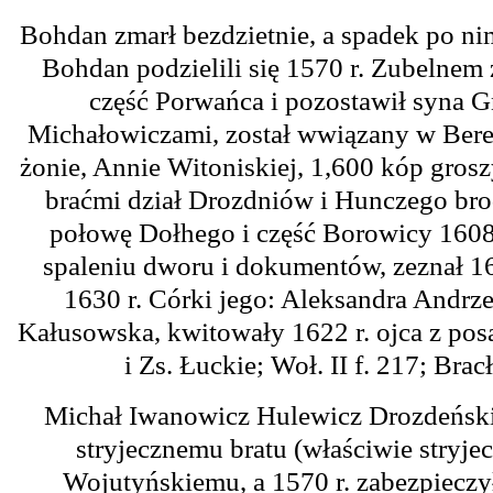
Bohdan zmarł bezdzietnie, a spadek po ni
Bohdan podzielili się 1570 r. Zubelne
część Porwańca i pozostawił syna G
Michałowiczami, został wwiązany w Bere
żonie, Annie Witoniskiej, 1,600 kóp grosz
braćmi dział Drozdniów i Hunczego bro
połowę Dołhego i część Borowicy 1608 r
spaleniu dworu i dokumentów, zeznał 16
1630 r. Córki jego: Aleksandra Andr
Kałusowska, kwitowały 1622 r. ojca z posa
i Zs. Łuckie; Woł. II f. 217; Bracł. 
Michał Iwanowicz Hulewicz Drozdeński, 
stryjecznemu bratu (właściwie stryj
Wojutyńskiemu, a 1570 r. zabezpieczył