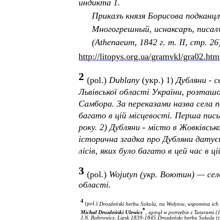
индикта 1.
Приказъ князя Борисова подканцл
Многогрешный, иснаксаръ, писалъ
(Athenaeum, 1842 г. т. II, стр. 26
http://litopys.org.ua/gramvkl/gra02.htm
2
(
pol
.)
Dublany
(укр.) 1)
Дубляни
- с
Львівської області України, розташо
Самбора. За переказами назва села по
багато в цій місцевості. Перша пись
року.
2)
Дубляни
-
м
істо в Жовківськ
історична згадка про Дубляни датує
лісів, яких було багато в цей час в ц
3
(
pol
.)
Wojutyn
(укр.
Воютин)
— село
області
.
4
(
pol
.) 
Drozdeński herbu Sokola
, 
na Wołyniu, wspomina ich
*
Micha
ł 
Drozde
ń
ski
Ulewicz
, 
zgin
ął 
w
potrzebie
z
Tatarami
 (
J
.
N
. 
Bobrowicz
, 
Lipsk
 1839-1845 
Drozde
ń
ski
herbu
Sokola
 (
t