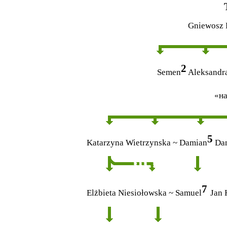
Gniewosz 
2
Semen
Aleksandr
«
н
5
Katarzyna Wietrzynska
~ Damian
Dan
7
Elżbieta Niesiołowska
~
Samuel
Jan