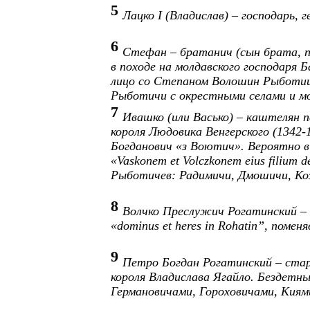
5
Лацко I (Владислав) – господарь, 
6
Стефан – братанич (сын брата, п
в походе на молдавского господаря 
лицо со Степаном Волошин Рыботицк
Рыботичи с окрестными селами и м
7
Ивашко (или Васько) – каштелян п
короля Людовика Венгерского (1342-1
Богданович «з Воютич». Вероятно в
«Vaskonem
et
Volczkonem
eius
filium
d
Рыботичев: Радимичи, Дмошичи, Ко
8
Волчко Преслужич Рогатинский – г
«
dominus
et
heres
in
Rohatin
”, поменя
9
Петро Богдан Рогатинский – стар
короля
Владислава Ягайло. Бездетны
Германовичами, Гороховичами, Киям