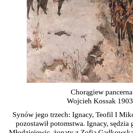
Chorągiew pancerna 
Wojcieh Kossak 1903.
Synów jego trzech: Ignacy, Teofil I Miko
pozostawił potomstwa.
Ignacy, sędzia 
Młodziejewic, żonaty z Zofią Gądkowską,