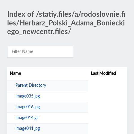
Index of /statiy.files/a/rodoslovnie.fi
les/Herbarz_Polski_Adama_Boniecki
ego_newcentr.files/
Name
Last Modified
Parent Directory
image035.jpg
image016.jpg
image014.gif
image041.jpg