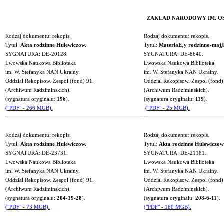
ZAKLAD NARODOWY IM. OSSOL
Rodzaj dokumentu: rekopis.
Rodzaj dokumentu: rekopis.
Tytul:
Akta rodzinne Hulewiczow.
Tytul:
MateriaЕ‚y rodzinno-maj
SYGNATURA: DE-20128.
SYGNATURA: DE-8640.
Lwowska Naukowa Biblioteka
Lwowska Naukowa Biblioteka
im. W. Stefanyka NAN Ukrainy.
im. W. Stefanyka NAN Ukrainy.
Oddzial Rekopisow. Zespol (fond) 91.
Oddzial Rekopisow. Zespol (fond)
(Archiwum Radziminskich).
(Archiwum Radziminskich).
(sygnatura oryginalu
:
196
).
(sygnatura oryginalu
:
119
).
("PDF" - 266 MGB).
("PDF" - 25 MGB).
Rodzaj dokumentu: rekopis.
Rodzaj dokumentu: rekopis.
Tytul:
Akta rodzinne Hulewiczow.
Tytul:
Akta rodzinne Hulewiczow 
SYGNATURA: DE-23731.
SYGNATURA: DE-21181.
Lwowska Naukowa Biblioteka
Lwowska Naukowa Biblioteka
im. W. Stefanyka NAN Ukrainy.
im. W. Stefanyka NAN Ukrainy.
Oddzial Rekopisow. Zespol (fond) 91.
Oddzial Rekopisow. Zespol (fond)
(Archiwum Radziminskich).
(Archiwum Radziminskich).
(sygnatura oryginalu:
204
-
19
-
28
).
(sygnatura oryginalu:
208-6-
11
).
("PDF" - 73 MGB).
("PDF" - 160 MGB).