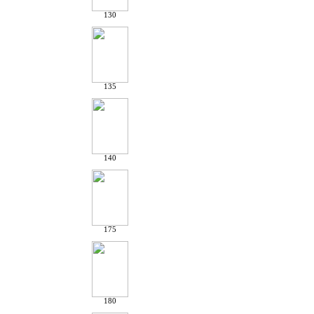
130
135
140
175
180