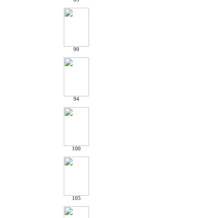
90
94
100
105