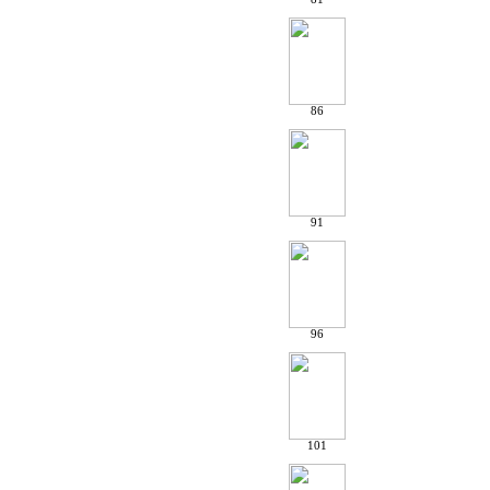
86
91
96
101