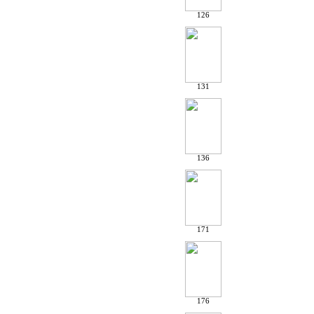
126
131
136
171
176