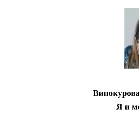
Винокурова
Я и м