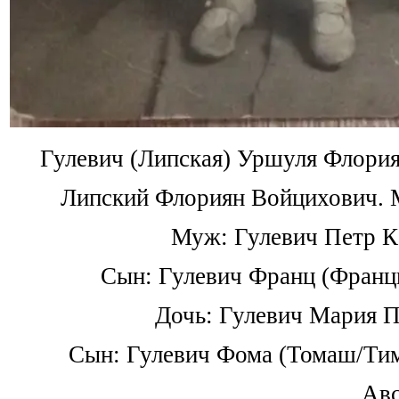
Гулевич (Липская) Уршуля Флорияно
Липский Флориян Войцихович. М
Муж: Гулевич Петр Ка
Сын: Гулевич Франц (Франциш
Дочь: Гулевич Мария Пе
Сын: Гулевич Фома (Томаш/Тимоф
Авс