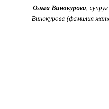
Ольга Винокуровa
, супру
Винокурова (фамилия мате