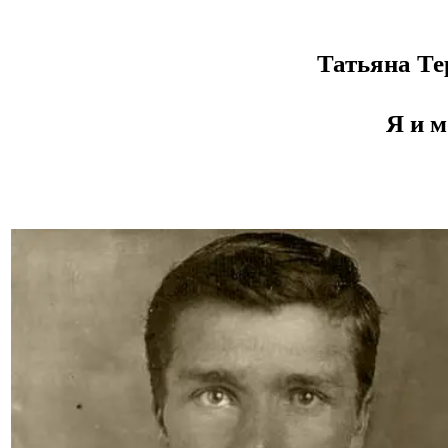
Татьяна Те
Я и
м