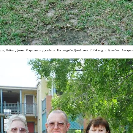
рк,
Лайза
, Джон, Мэрилин и Джейсон. На свадьбе Джейсона. 2004 год
.
г
. Брисбен, Австрал