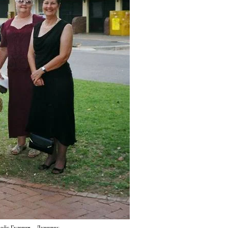
жойс Гулевич –
Лазишин
;