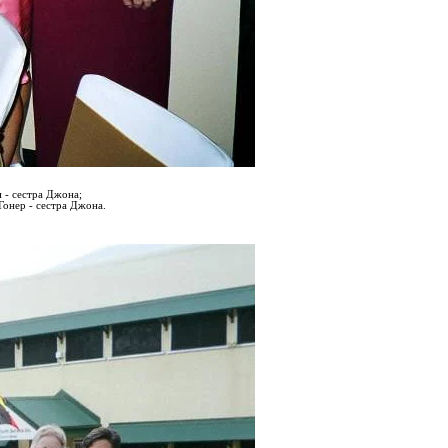
н
- сестра Джона;
Гонер
- сестра Джона.