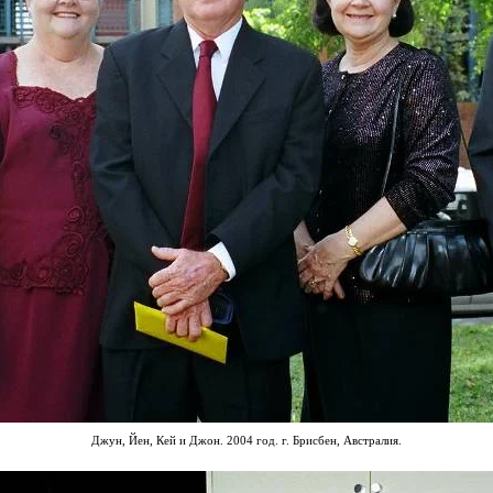
Джун
,
Йен
,
Кей
и Джон. 2004 год
.
г
. Брисбен, Австралия.