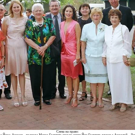
Слева на право:
на Йена; Анжела - подруга Марка Гулевич; между ними
Йен
Гулевич; рядом с Анжелой - Д