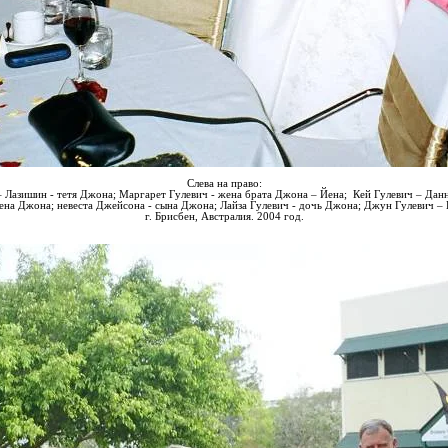
Слева на право:
–
Лазишин
- тетя Джона; Маргарет Гулевич - жена брата Джона – Йена;
Кей
Гулевич –
Дан
ена Джона; невеста Джейсона - сына Джона;
Лайза
Гулевич - дочь Джона;
Джун
Гулевич –
г. Брисбен, Австралия. 2004 год.