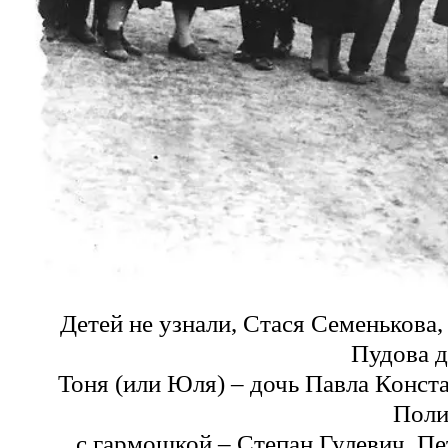
Детей не узнали,
Стася
Семенькова
Пудова
д
Тоня (или Юля) – дочь Павла Конст
Поли
с гармошкой – Степан Гулевич, П