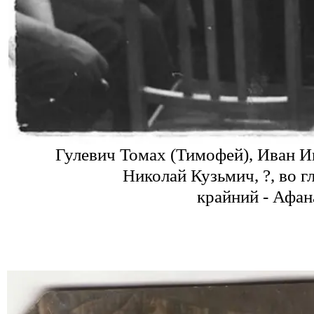
Гулевич
Томах
(Тимофей), Иван И
Николай Кузьмич, ?, во г
крайний - Афан