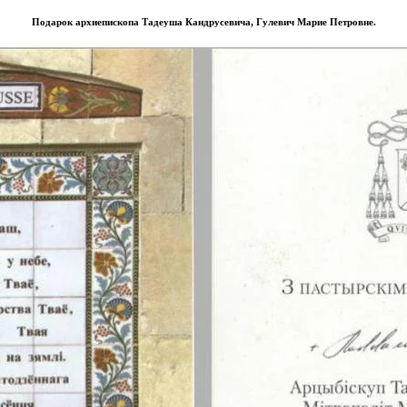
Подарок архиепископа Тадеуша Кандрусевича, Гулевич Марие Петровне.